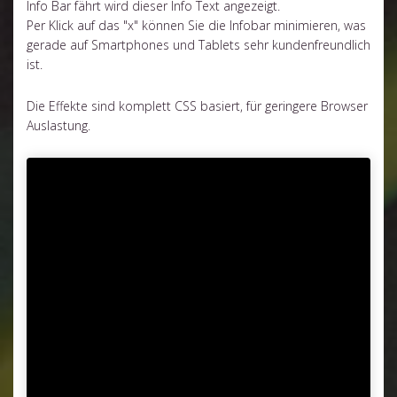
Info Bar fährt wird dieser Info Text angezeigt.
Per Klick auf das "x" können Sie die Infobar minimieren, was
gerade auf Smartphones und Tablets sehr kundenfreundlich
ist.
Die Effekte sind komplett CSS basiert, für geringere Browser
Auslastung.